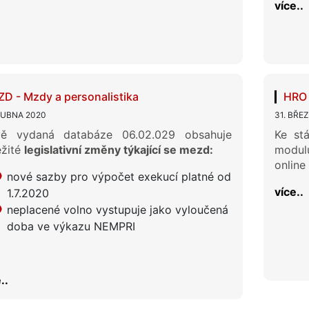
více..
D - Mzdy a personalistika
HRO 
DUBNA 2020
31. BŘE
ě vydaná databáze 06.02.029 obsahuje
Ke st
ežité
legislativní změny týkající se mezd:
modul
online
nové sazby pro výpočet exekucí platné od
více..
1.7.2020
neplacené volno vystupuje jako vyloučená
doba ve výkazu NEMPRI
..