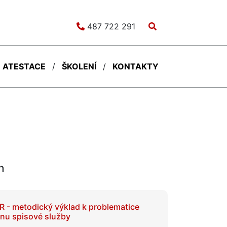
487 722 291
ATESTACE
ŠKOLENÍ
KONTAKTY
h
 - metodický výklad k problematice
nu spisové služby