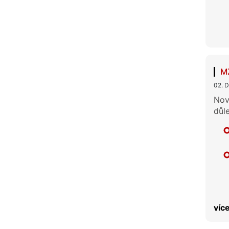
MZ
02. 
Nov
důl
více