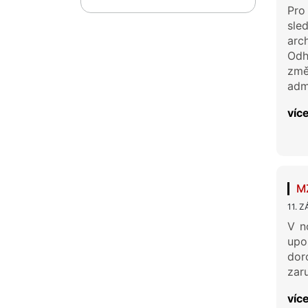
Pro 
sle
arc
Odh
změ
adm
více
MZ
11. Z
V n
upo
dor
zar
více