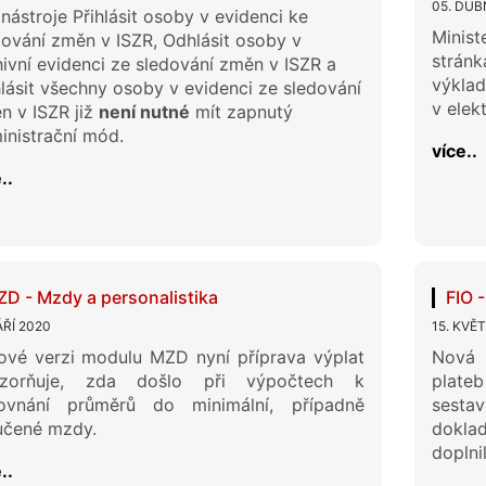
05. DUB
nástroje Přihlásit osoby v evidenci ke
Minist
dování změn v ISZR, Odhlásit osoby v
strán
hivní evidenci ze sledování změn v ISZR a
výklad
lásit všechny osoby v evidenci ze sledování
v elek
n v ISZR již
není nutné
mít zapnutý
inistrační mód.
více..
..
D - Mzdy a personalistika
FIO 
ÁŘÍ 2020
15. KVĚ
ové verzi modulu MZD nyní příprava výplat
Nová 
zorňuje, zda došlo při výpočtech k
plateb
ovnání průměrů do minimální, případně
sesta
učené mzdy.
doklad
doplnil
..