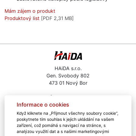
Mám zájem o produkt
Produktový list
[PDF 2,31 MB]
HAiDA s.r.o.
Gen. Svobody 802
473 01 Nový Bor
487 722 291
Informace o cookies
haida@haida.cz
Když kliknete na „Přijmout všechny soubory cookie“,
Kariéra
poskytnete tím souhlas k jejich ukládání na vašem
Školení
zařízení, což pomáhá s navigací na stránce, s
Zajímavé odkazy
analýzou využití dat a s našimi marketingovými