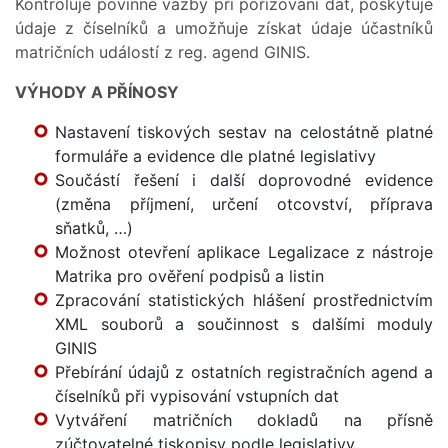
Kontroluje povinné vazby při pořizování dat, poskytuje
údaje z číselníků a umožňuje získat údaje účastníků
matričních událostí z reg. agend GINIS.
VÝHODY A PŘÍNOSY
Nastavení tiskových sestav na celostátně platné
formuláře a evidence dle platné legislativy
Součástí řešení i další doprovodné evidence
(změna příjmení, určení otcovství, příprava
sňatků, …)
Možnost otevření aplikace Legalizace z nástroje
Matrika pro ověření podpisů a listin
Zpracování statistických hlášení prostřednictvím
XML souborů a součinnost s dalšími moduly
GINIS
Přebírání údajů z ostatních registračních agend a
číselníků při vypisování vstupních dat
Vytváření matričních dokladů na přísně
zúčtovatelné tiskopisy podle legislativy