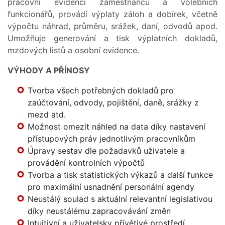
pracovní evidenci zaměstnanců a volebních
funkcionářů, provádí výplaty záloh a dobírek, včetně
výpočtu náhrad, průměru, srážek, daní, odvodů apod.
Umožňuje generování a tisk výplatních dokladů,
mzdových listů a osobní evidence.
VÝHODY A PŘÍNOSY
Tvorba všech potřebných dokladů pro
zaúčtování, odvody, pojištění, daně, srážky z
mezd atd.
Možnost omezit náhled na data díky nastavení
přístupových práv jednotlivým pracovníkům
Úpravy sestav dle požadavků uživatele a
provádění kontrolních výpočtů
Tvorba a tisk statistických výkazů a další funkce
pro maximální usnadnění personální agendy
Neustálý soulad s aktuální relevantní legislativou
díky neustálému zapracovávání změn
Intuitivní a uživatelsky přívětivé prostředí