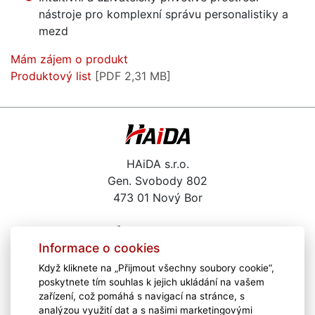
nástroje pro komplexní správu personalistiky a
mezd
Mám zájem o produkt
Produktový list
[PDF 2,31 MB]
HAiDA s.r.o.
Gen. Svobody 802
473 01 Nový Bor
487 722 291
Informace o cookies
haida@haida.cz
Když kliknete na „Přijmout všechny soubory cookie“,
Kariéra
poskytnete tím souhlas k jejich ukládání na vašem
Školení
zařízení, což pomáhá s navigací na stránce, s
Zajímavé odkazy
analýzou využití dat a s našimi marketingovými