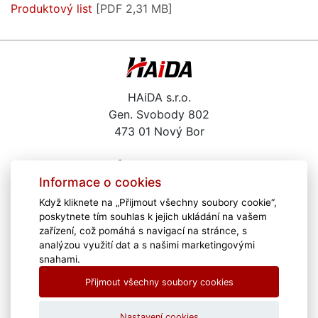
Produktový list
[PDF 2,31 MB]
HAiDA s.r.o.
Gen. Svobody 802
473 01 Nový Bor
487 722 291
Informace o cookies
haida@haida.cz
Když kliknete na „Přijmout všechny soubory cookie“,
Kariéra
poskytnete tím souhlas k jejich ukládání na vašem
Školení
zařízení, což pomáhá s navigací na stránce, s
Zajímavé odkazy
analýzou využití dat a s našimi marketingovými
snahami.
Poradíme Vám
Přijmout všechny soubory cookies
Download
Vzdálená pomoc
Nastavení cookies