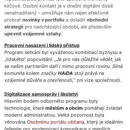
klíčové. Osobní kontakt je v dnešní digitální době
nenahraditelný – umožňuje nám nejen efektivně
probrat
novinky v portfoliu
a doladit
obchodní
strategii
pro nadcházející období, ale především
upevnit vzájemné vztahy.
Pracovní nasazení i lidský přístup
Program setkání byl vyváženou kombinací byznysu a
„lidského“ popovídání.
„Je pro nás důležité vědět, jak
se našim partnerům daří i mimo pracovní rovinu. Silná
komunita kolem značky
HAiDA
stojí právě na
vzájemné důvěře a otevřenosti,“
zní vize společnosti.
Digitalizace samospráv i školství
Hlavním bodem odborného programu byly
technologie, které
městům a obcím
pomáhají zvládat
moderní administrativu. Velká pozornost byla
věnována
Osobnímu portálu občana
, který je ideálním
řešením pro modernizaci komunikace v menších