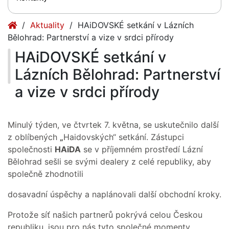
(current)
Aktuality
HAiDOVSKÉ setkání v Lázních
Bělohrad: Partnerství a vize v srdci přírody
HAiDOVSKÉ setkání v
Lázních Bělohrad: Partnerství
a vize v srdci přírody
Minulý týden, ve čtvrtek 7. května, se uskutečnilo další
z oblíbených
„
Haidovských“ setkání. Zástupci
společnosti
HAiDA
se v příjemném prostředí Lázní
Bělohrad sešli se svými dealery z celé republiky, aby
společně zhodnotili
dosavadní úspěchy a naplánovali další obchodní kroky.
Protože síť našich partnerů pokrývá celou Českou
republiku, jsou pro nás tyto společné momenty