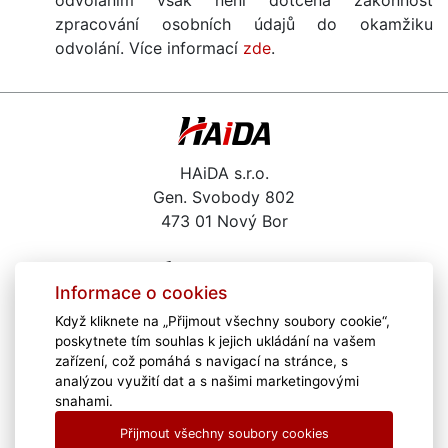
zpracování osobních údajů do okamžiku
odvolání. Více informací
zde
.
HAiDA s.r.o.
Gen. Svobody 802
473 01 Nový Bor
487 722 291
Informace o cookies
haida@haida.cz
Když kliknete na „Přijmout všechny soubory cookie“,
Kariéra
poskytnete tím souhlas k jejich ukládání na vašem
Školení
zařízení, což pomáhá s navigací na stránce, s
Zajímavé odkazy
analýzou využití dat a s našimi marketingovými
snahami.
Poradíme Vám
Přijmout všechny soubory cookies
Download